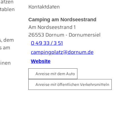
lätzen
Kontaktdaten
tablen
Camping am Nordseestrand
Am Nordseestrand 1
26553
Dornum
- Dornumersiel
s, dem
0 49 33 / 3 51
us am
campingplatz@dornum.de
Website
hinen
Anreise mit dem Auto
Anreise mit öffentlichen Verkehrsmitteln