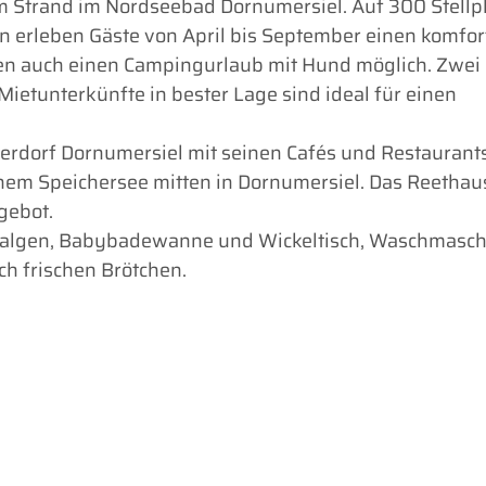
am Strand im Nordseebad Dornumersiel. Auf 300 Stellp
n erleben Gäste von April bis September einen komfor
hen auch einen Campingurlaub mit Hund möglich. Zwei
etunterkünfte in bester Lage sind ideal für einen
cherdorf Dornumersiel mit seinen Cafés und Restaurant
nem Speichersee mitten in Dornumersiel. Das Reetha
gebot.
analgen, Babybadewanne und Wickeltisch, Waschmasc
ch frischen Brötchen.