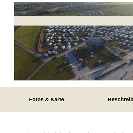
© 1top.it |
CC-BY
Fotos & Karte
Beschrei