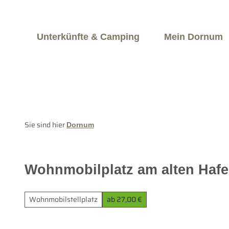
Z
u
Jetzt buchen
rwachsene
Kinder
m
Unterkünfte & Camping
Mein Dornum
I
n
h
a
l
t
Sie sind hier
Dornum
Wohnmobilplatz am alten Haf
Wohnmobilstellplatz
ab 27,00 €