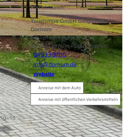
Kontaktdaten
Tourismus GmbH Gemeinde
Dornum
Schöpfwerkstaße 5
26553
Dornum
- Dornumersiel
nnen.
04933 91110
info@dornum.de
Website
Anreise mit dem Auto
Anreise mit öffentlichen Verkehrsmitteln
usguss
g