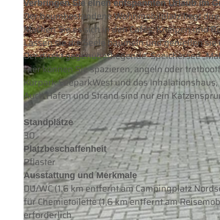
Verbringen Sie einen entspannten Urlaub im G
Der baumbestandene Wohnmobilplatz liegt direk
Machen Sie es sich in den Cafés, Kneipen und R
Lassen sie die Seele baumeln und genießen sie d
Der direkt gegenüberliegende Speichersee „Ma
© Tourismus GmbH Gemeinde Dornum |
CC-BY
Hier können Sie spazieren, angeln oder tretboot
Kurpark SeeparkWest und das Inhalationshaus,
Auch Hafen und Strand sind nur ein Katzensprun
Standplätze
30
Platzbeschaffenheit
Pflaster
Ausstattung und Merkmale
DU/WC (1,6 km entfernt am Campingplatz Nords
für Chemietoilette (1,6 km entfernt am Reisemobi
erforderlich