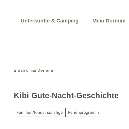
Z
u
Jetzt buchen
rwachsene
Kinder
m
Unterkünfte & Camping
Mein Dornum
I
n
h
a
l
t
Sie sind hier
Dornum
Kibi Gute-Nacht-Geschichte
Familien/Kinder sonstige
Ferienprogramm