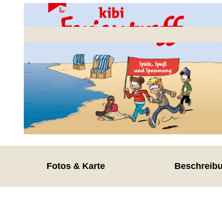
© Bibellesebund e. V.
Fotos & Karte
Beschreib