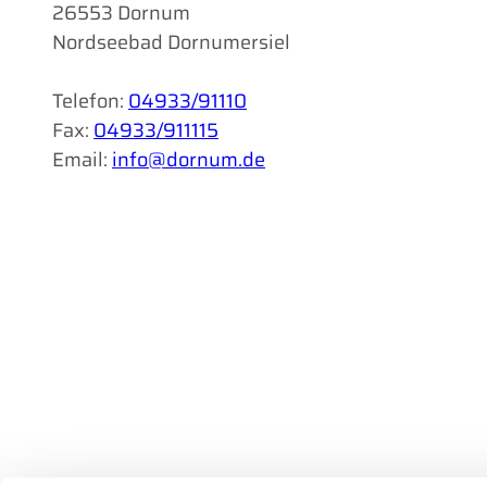
26553 Dornum
Nordseebad Dornumersiel
Telefon:
04933/91110
Fax:
04933/911115
Email:
info@dornum.de
I
F
n
a
s
c
t
e
a
b
g
o
r
o
a
k
m