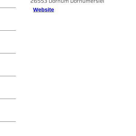
26553
Dornum Dornumersiel
Website