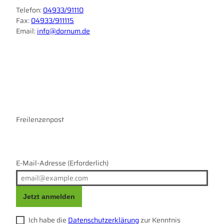
Telefon:
04933/91110
Fax:
04933/911115
Email:
info@dornum.de
I
F
n
a
s
c
t
e
a
b
g
o
r
Freilenzenpost
o
a
k
m
E-Mail-Adresse
(Erforderlich)
Jetzt anmelden
Ich habe die
Datenschutzerklärung
zur Kenntnis