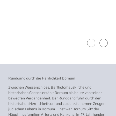
Touri
Touri
smus
smus
Gmb
Gmb
H Ge
H Ge
mein
mein
de Do
de Do
rnum
rnum
|
|
Führung durch die
F
CC-B
CC-B
Y
Y
Siel- und
S
Siel- und Schöpfwerkanlage
S
Schöpfwerkanlage
S
Rundgang durch die Herrlichkeit Dornum
Zwischen Wasserschloss, Bartholomäuskirche und
historischen Gassen erzählt Dornum bis heute von seiner
bewegten Vergangenheit. Der Rundgang führt durch den
historischen Herrlichkeitsort und zu den steinernen Zeugen
jüdischen Lebens in Dornum. Einst war Dornum Sitz der
Häuptlingsfamilien Attena und Kankena. Im 17. Jahrhundert