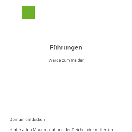
Z
© Martin Stöver
her Beirat
u
m
Suche
Menü
I
n
h
a
l
Führungen
t
Werde zum Insider
Dornum entdecken
Hinter alten Mauern, entlang der Deiche oder mitten im