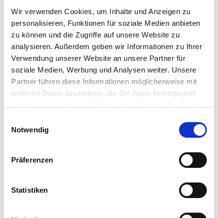
Wir verwenden Cookies, um Inhalte und Anzeigen zu
personalisieren, Funktionen für soziale Medien anbieten
zu können und die Zugriffe auf unsere Website zu
Frühling in Dornum
analysieren. Außerdem geben wir Informationen zu Ihrer
Verwendung unserer Website an unsere Partner für
soziale Medien, Werbung und Analysen weiter. Unsere
Partner führen diese Informationen möglicherweise mit
weiteren Daten zusammen, die Sie ihnen bereitgestellt
haben oder die sie im Rahmen Ihrer Nutzung der Dienste
gesammelt haben. Sie geben Einwilligung zu unseren
E
Herbst in Dornum
Cookies, wenn Sie unsere Webseite weiterhin nutzen.
Notwendig
i
n
w
Präferenzen
i
l
l
Statistiken
i
g