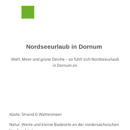
Z
her Beirat
u
m
Suche
Menü
I
n
h
a
l
Nordseeurlaub in Dornum
t
Watt, Meer und grüne Deiche – so fühlt sich Nordseeurlaub
in Dornum an
Küste, Strand & Wattenmeer
Natur, Weite und kleine Badeorte an der niedersächsischen