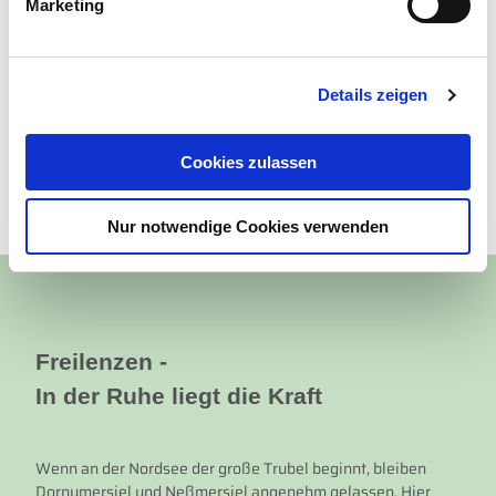
Marketing
Sommer in Dornum
u
n
g
Details zeigen
s
a
u
Cookies zulassen
s
Winter in Dornum
w
Nur notwendige Cookies verwenden
a
h
l
Freilenzen -
In der Ruhe liegt die Kraft
Wenn an der Nordsee der große Trubel beginnt, bleiben
Dornumersiel und Neßmersiel angenehm gelassen. Hier