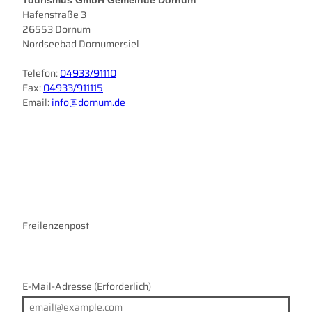
Hafenstraße 3
26553 Dornum
Nordseebad Dornumersiel
Telefon:
04933/91110
Fax:
04933/911115
Email:
info@dornum.de
I
F
n
a
s
c
t
e
a
b
g
o
r
Freilenzenpost
o
a
k
m
E-Mail-Adresse
(Erforderlich)