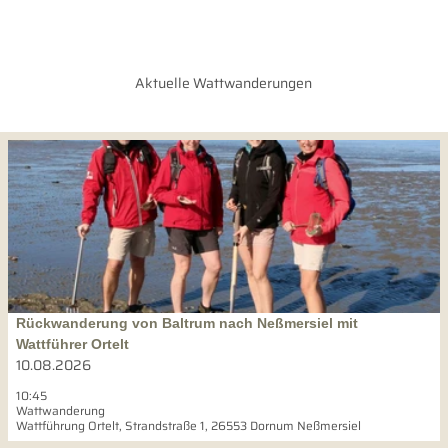
Aktuelle Wattwanderungen
D
e
t
a
i
l
s
e
i
Rückwanderung von Baltrum nach Neßmersiel mit
Wattführer Ortelt |
CC-BY-SA
t
Wattführer Ortelt
e
10.08.2026
'
10:45
R
Wattwanderung
ü
Wattführung Ortelt, Strandstraße 1, 26553 Dornum Neßmersiel
c