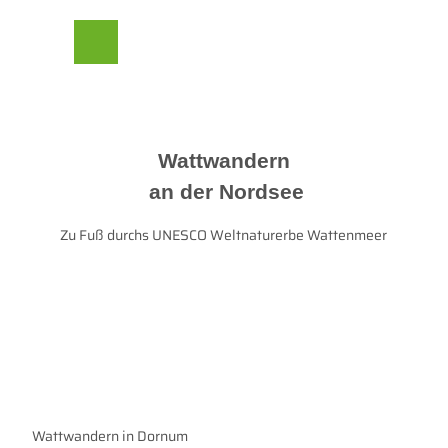
Z
u
m
Suche
Menü
I
n
h
a
l
Wattwandern
t
an der Nordsee
Zu Fuß durchs UNESCO Weltnaturerbe Wattenmeer
Wattwandern in Dornum