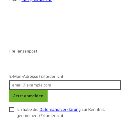
I
F
n
a
s
c
t
e
a
b
g
o
r
Freilenzenpost
o
a
k
m
E-Mail-Adresse
(Erforderlich)
Jetzt anmelden
Ich habe die
Datenschutzerklärung
zur Kenntnis
genommen.
(Erforderlich)