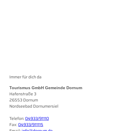
o
h
a
n
Nordseeurlaub
n
'
ö
f
f
n
e
Ebbe
n
Immer für dich da
&
Flut
Tourismus GmbH Gemeinde Dornum
Hafenstraße 3
26553 Dornum
Nordseebad Dornumersiel
Telefon:
04933/91110
Fax:
04933/911115
Email:
info@dornum.de