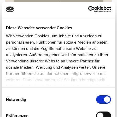
Krankenkasse.
Nach der Genehmigung kannst du
Unterkunft und Zeitraum selbst wählen.
Vereinbare rechtzeitig einen Termin
beim Kurarzt in Dornumersiel.
Diese Webseite verwendet Cookies
Mit den Verordnungen des Kurarztes
wird dein persönlicher Behandlungsplan
Wir verwenden Cookies, um Inhalte und Anzeigen zu
erstellt.
personalisieren, Funktionen für soziale Medien anbieten
zu können und die Zugriffe auf unsere Website zu
analysieren. Außerdem geben wir Informationen zu Ihrer
Verwendung unserer Website an unsere Partner für
soziale Medien, Werbung und Analysen weiter. Unsere
Partner führen diese Informationen möglicherweise mit
weiteren Daten zusammen, die Sie ihnen bereitgestellt
Therapie- & Wohlfühlzentrum Dornumersiel
haben oder die sie im Rahmen Ihrer Nutzung der Dienste
gesammelt haben. Sie geben Einwilligung zu unseren
E
Im Therapie- & Wohlfühlzentrum Dornumersiel treffen
Cookies, wenn Sie unsere Webseite weiterhin nutzen.
Notwendig
i
medizinische Anwendungen, Thalasso-Angebote und
Wellness aufeinander. Hier werden Kuranwendungen
n
durchgeführt, individuelle Therapiepläne umgesetzt und
w
Präferenzen