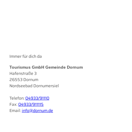
Nordseeurlaub
Wandern
Immer für dich da
an der
Nordsee
Tourismus GmbH Gemeinde Dornum
Hafenstraße 3
26553 Dornum
Nordseebad Dornumersiel
Telefon:
04933/91110
Fax:
04933/911115
Email:
info@dornum.de
I
F
n
a