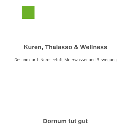
Z
© Lars Wehrmann
her Beirat
u
m
Suche
Menü
I
n
h
a
l
Kuren, Thalasso & Wellness
t
Gesund durch Nordseeluft, Meerwasser und Bewegung
Dornum tut gut