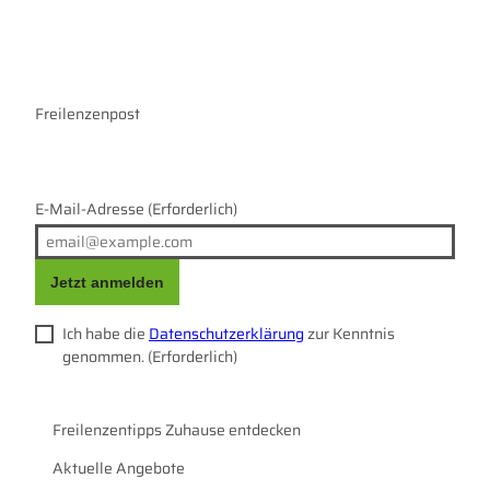
s
c
t
e
a
b
g
o
r
Freilenzenpost
o
a
k
m
E-Mail-Adresse
(Erforderlich)
Jetzt anmelden
Ich habe die
Datenschutzerklärung
zur Kenntnis
genommen.
(Erforderlich)
Freilenzentipps Zuhause entdecken
Aktuelle Angebote