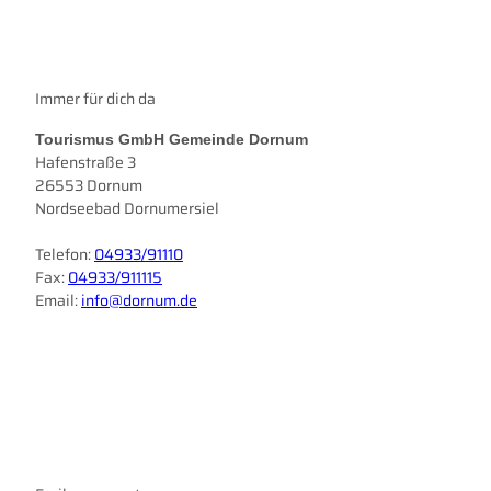
Immer für dich da
Tourismus GmbH Gemeinde Dornum
Hafenstraße 3
26553 Dornum
Nordseebad Dornumersiel
Telefon:
04933/91110
Fax:
04933/911115
Email:
info@dornum.de
I
F
n
a
s
c
t
e
a
b
g
o