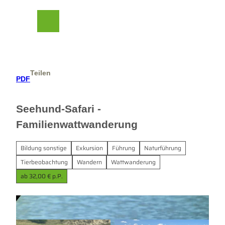
Z
her Beirat
u
m
Suche
Menü
I
n
h
a
Teilen
l
PDF
t
Seehund-Safari -
Familienwattwanderung
Bildung sonstige
Exkursion
Führung
Naturführung
Tierbeobachtung
Wandern
Wattwanderung
ab 32,00 € p.P.