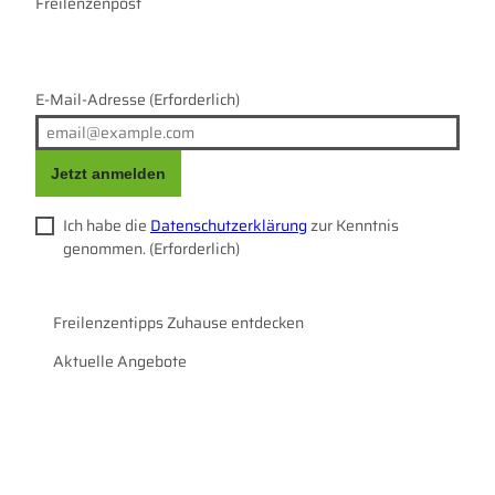
r
Freilenzenpost
o
a
k
m
E-Mail-Adresse
(Erforderlich)
Jetzt anmelden
Ich habe die
Datenschutzerklärung
zur Kenntnis
genommen.
(Erforderlich)
Freilenzentipps Zuhause entdecken
Aktuelle Angebote