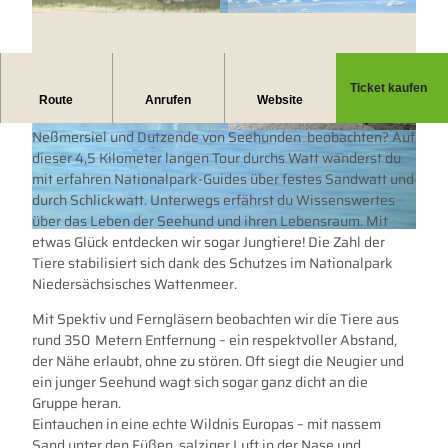
Ticket kaufen
Wildnis hautnah erleben
Route
Anrufen
Website
Auch du wolltest schon immer einmal auf die Sandbank vor
Neßmersiel und Dutzende von Seehunden beobachten? Auf
s
s
dieser 4,5 Kilometer langen Tour durchs Watt wanderst du
e
e
mit erfahren Nationalpark-Guides über festes Sandwatt und
e
e
durch Schlickwatt. Unterwegs erfährst du Wissenswertes
h
h
über das Leben der Seehund und ihren Lebensraum. Mit
u
u
etwas Glück entdecken wir sogar Jungtiere! Die Zahl der
© Wattwanderzentrum OstfrieslandOstfriesland / Joke Pouliart |
CC-BY-SA
n
n
Tiere stabilisiert sich dank des Schutzes im Nationalpark
d
d
Niedersächsisches Wattenmeer.
-
-
s
s
Mit Spektiv und Ferngläsern beobachten wir die Tiere aus
a
a
rund 350 Metern Entfernung – ein respektvoller Abstand,
f
f
der Nähe erlaubt, ohne zu stören. Oft siegt die Neugier und
a
a
ein junger Seehund wagt sich sogar ganz dicht an die
r
r
Gruppe heran.
i
i
Eintauchen in eine echte Wildnis Europas – mit nassem
-
-
Sand unter den Füßen, salziger Luft in der Nase und