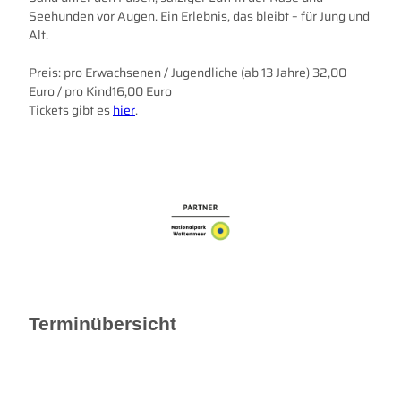
h
w
Seehunden vor Augen. Ein Erlebnis, das bleibt – für Jung und
e
a
Alt.
u
t
l
t
Preis: pro Erwachsenen / Jugendliche (ab 13 Jahre) 32,00
e
w
Euro / pro Kind16,00 Euro
r
a
Tickets gibt es
hier
.
.
n
j
d
p
e
g
r
u
n
g
.
j
p
g
Terminübersicht