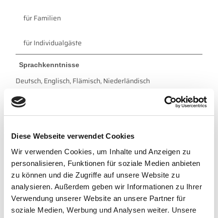
für Familien
für Individualgäste
Sprachkenntnisse
Deutsch, Englisch, Flämisch, Niederländisch
Anreise & Parken
Treffpunkt für die Tour ist der "Winker" auf dem Strand von
Neßmersiel.
Diese Webseite verwendet Cookies
Bitte am Zugang die Gästekarte vorzeigen oder erwerben.
Wir verwenden Cookies, um Inhalte und Anzeigen zu
Parken
personalisieren, Funktionen für soziale Medien anbieten
Anzahl der Parkplätze
100
zu können und die Zugriffe auf unsere Website zu
Behinderten-Parkplätze
5
analysieren. Außerdem geben wir Informationen zu Ihrer
Bus-Parkplätze
2
Verwendung unserer Website an unsere Partner für
soziale Medien, Werbung und Analysen weiter. Unsere