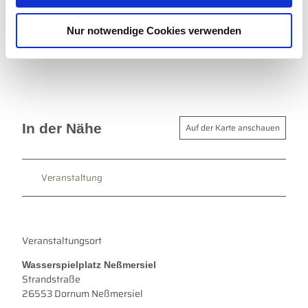
Wattwanderzentrum Ostfriesland / Joke Pouliart
w
Nur notwendige Cookies verwenden
a
h
l
In der Nähe
Auf der Karte anschauen
Veranstaltung
Veranstaltungsort
Wasserspielplatz Neßmersiel
Strandstraße
26553
Dornum Neßmersiel