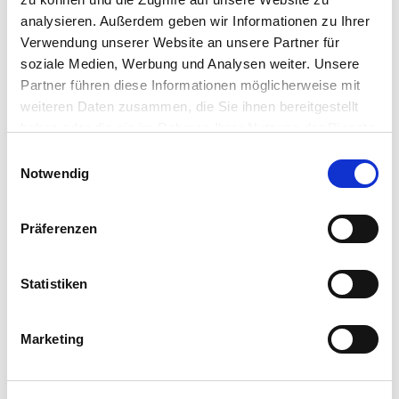
analysieren. Außerdem geben wir Informationen zu Ihrer
Verwendung unserer Website an unsere Partner für
soziale Medien, Werbung und Analysen weiter. Unsere
In der Nähe
Auf der Karte anschauen
Partner führen diese Informationen möglicherweise mit
weiteren Daten zusammen, die Sie ihnen bereitgestellt
haben oder die sie im Rahmen Ihrer Nutzung der Dienste
Veranstaltung
gesammelt haben. Sie geben Einwilligung zu unseren
E
Cookies, wenn Sie unsere Webseite weiterhin nutzen.
Notwendig
i
Sehenswertes
n
w
Präferenzen
i
l
Kontaktdaten
l
Statistiken
Apotheke Dornum
i
Enno-Hektor-Straße 10
g
26553
Dornum Dornumersiel
- Dornum
Marketing
u
04933 324
n
apotheke.dornum@ewetel.net
g