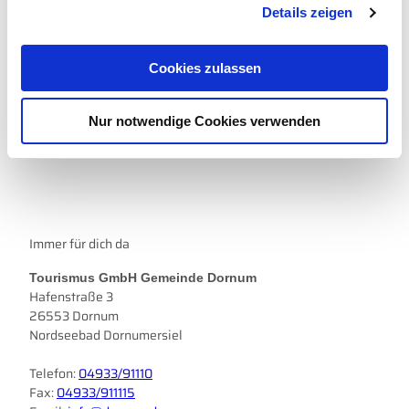
Details zeigen
s
Website
a
Anreise mit dem Auto
u
Cookies zulassen
s
Anreise mit öffentlichen Verkehrsmitteln
w
Nur notwendige Cookies verwenden
a
h
l
Immer für dich da
Tourismus GmbH Gemeinde Dornum
Hafenstraße 3
26553 Dornum
Nordseebad Dornumersiel
Telefon:
04933/91110
Fax:
04933/911115