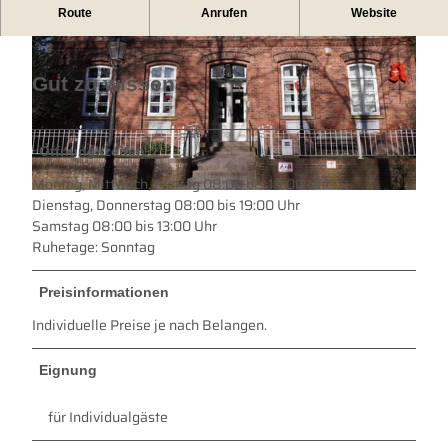
Apothekensuche: www.aponet.de/apotheke/notdienstsuche
Route
Anrufen
Website
Gut zu wissen
Öffnungszeiten
© Mc Murry Julie |
CC-BY
Montag, Mittwoch, Freitag 08:00 bis 18:00 Uhr
Dienstag, Donnerstag 08:00 bis 19:00 Uhr
© Tourismus GmbH Gemeinde Dornum |
CC-BY
Samstag 08:00 bis 13:00 Uhr
Ruhetage: Sonntag
Preisinformationen
Individuelle Preise je nach Belangen.
Eignung
für Individualgäste