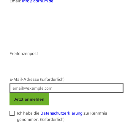
Email:
info@dornum.de
I
F
n
a
s
c
t
e
a
b
g
o
r
Freilenzenpost
o
a
k
m
E-Mail-Adresse
(Erforderlich)
Jetzt anmelden
Ich habe die
Datenschutzerklärung
zur Kenntnis
genommen.
(Erforderlich)