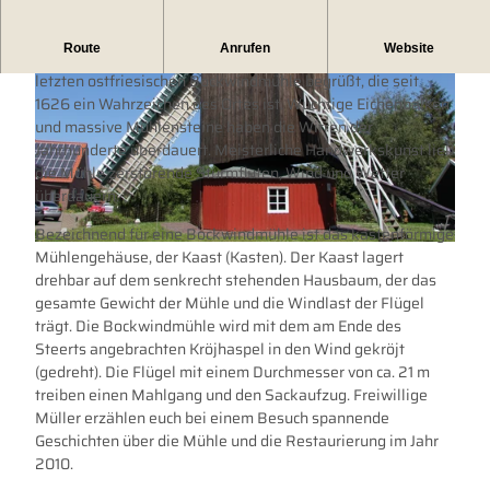
Route
Anrufen
Website
Am Ortseingang der Herrlichkeit Dornum werdet ihr von der
letzten ostfriesischen Bockwindmühle begrüßt, die seit
1626 ein Wahrzeichen des Ortes ist. Wuchtige Eichenbalken
und massive Mühlensteine haben die Wirren der
Jahrhunderte überdauert. Meisterliche Handwerkskunst ließ
die Mühle zerstörende Sturmfluten, Wind und Wetter
überdauern.
© Tourismus GmbH Gemeinde Dornum |
CC-BY
Bezeichnend für eine Bockwindmühle ist das kastenförmige
Mühlengehäuse, der Kaast (Kasten). Der Kaast lagert
© Tourismus GmbH Gemeinde Dornum |
CC-BY
drehbar auf dem senkrecht stehenden Hausbaum, der das
gesamte Gewicht der Mühle und die Windlast der Flügel
trägt. Die Bockwindmühle wird mit dem am Ende des
Steerts angebrachten Kröjhaspel in den Wind gekröjt
(gedreht). Die Flügel mit einem Durchmesser von ca. 21 m
treiben einen Mahlgang und den Sackaufzug. Freiwillige
Müller erzählen euch bei einem Besuch spannende
Geschichten über die Mühle und die Restaurierung im Jahr
2010.