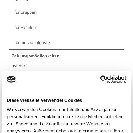
für Gruppen
für Familien
für Individualgäste
Zahlungsmöglichkeiten
kostenfrei
Zertifizierung und Gütesiegel - Sonstige
Zertifizierung sonstige
Diese Webseite verwendet Cookies
Weitere Infos
Wir verwenden Cookies, um Inhalte und Anzeigen zu
Weitere Informationen:
personalisieren, Funktionen für soziale Medien anbieten
https://www.dornum.de/erlebnisse/an-
zu können und die Zugriffe auf unsere Website zu
land/fuehrungen/bockwindmuehle-dornum
analysieren. Außerdem geben wir Informationen zu Ihrer