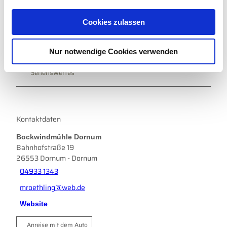
a
In der Nähe
Auf der Karte anschauen
u
Cookies zulassen
s
w
Veranstaltung
Nur notwendige Cookies verwenden
a
h
Sehenswertes
l
Kontaktdaten
Bockwindmühle Dornum
Bahnhofstraße 19
26553
Dornum
- Dornum
04933 1343
mroethling@web.de
Website
Anreise mit dem Auto