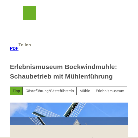
Z
her Beirat
u
m
Suche
Menü
I
n
h
a
Teilen
l
PDF
t
Erlebnismuseum Bockwindmühle:
Schaubetrieb mit Mühlenführung
Tipp
Gästeführung/Gästeführer:in
Mühle
Erlebnismuseum