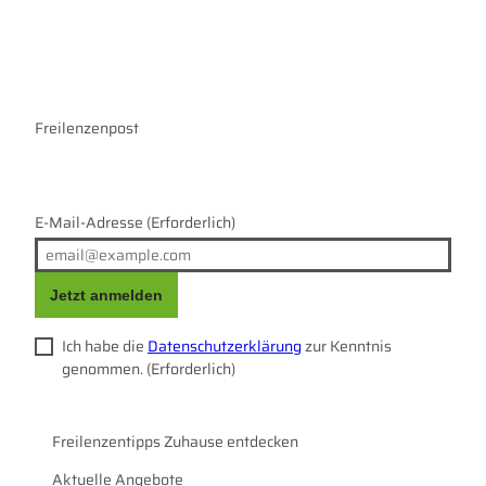
n
a
s
c
t
e
a
b
g
o
r
Freilenzenpost
o
a
k
m
E-Mail-Adresse
(Erforderlich)
Jetzt anmelden
Ich habe die
Datenschutzerklärung
zur Kenntnis
genommen.
(Erforderlich)
Freilenzentipps Zuhause entdecken
Aktuelle Angebote