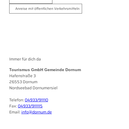
Anreise mit öffentlichen Verkehrsmitteln
Immer für dich da
Tourismus GmbH Gemeinde Dornum
Hafenstraße 3
26553 Dornum
Nordseebad Dornumersiel
Telefon:
04933/91110
Fax:
04933/911115
Email:
info@dornum.de
I
F