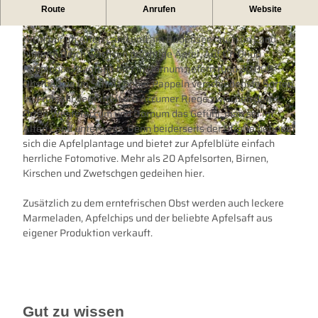
Route
Anrufen
Website
OBSTHOF POPPINGA
Nicht nur im Alten Land und am Bodensee, auch im Land
hinterm Deich wachsen prächtige Äpfel. Auf Dr. Onno
Poppingas Plantage hier in Dornum liefern rund 30.000
Obstbäume im Schutz hoher Pappeln verschiedenste Sorten.
Im Frühjahr vermittelt die Accumer Riege zwischen den
© Tourismus GmbH Gemeinde Dornum |
CC-BY
Orten Westeraccum und Dornum das Gefühl, man sei im
Alten Land unterwegs. Denn beiderseits der Straße befindet
sich die Apfelplantage und bietet zur Apfelblüte einfach
© Martin Stöver
herrliche Fotomotive. Mehr als 20 Apfelsorten, Birnen,
Kirschen und Zwetschgen gedeihen hier.
Zusätzlich zu dem erntefrischen Obst werden auch leckere
Marmeladen, Apfelchips und der beliebte Apfelsaft aus
eigener Produktion verkauft.
Gut zu wissen