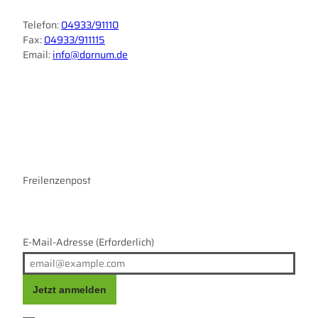
Telefon:
04933/91110
Fax:
04933/911115
Email:
info@dornum.de
I
F
n
a
s
c
t
e
a
b
g
o
r
Freilenzenpost
o
a
k
m
E-Mail-Adresse
(Erforderlich)
Jetzt anmelden