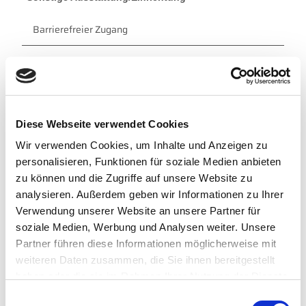
Barrierefreier Zugang
Zahlungsmöglichkeiten
kostenpflichtig
Ansprechpartner:in
Diese Webseite verwendet Cookies
Poppinga Obsthof
Wir verwenden Cookies, um Inhalte und Anzeigen zu
personalisieren, Funktionen für soziale Medien anbieten
Autor:in
zu können und die Zugriffe auf unsere Website zu
Tourismus GmbH Gemeinde Dornum
analysieren. Außerdem geben wir Informationen zu Ihrer
Verwendung unserer Website an unsere Partner für
Organisation
soziale Medien, Werbung und Analysen weiter. Unsere
Tourismus GmbH Gemeinde Dornum
Partner führen diese Informationen möglicherweise mit
weiteren Daten zusammen, die Sie ihnen bereitgestellt
Lizenz (Stammdaten)
haben oder die sie im Rahmen Ihrer Nutzung der Dienste
gesammelt haben. Sie geben Einwilligung zu unseren
Tourismus GmbH Gemeinde Dornum
E