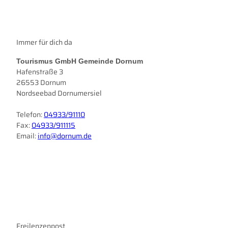
Immer für dich da
Tourismus GmbH Gemeinde Dornum
Hafenstraße 3
26553 Dornum
Nordseebad Dornumersiel
Telefon:
04933/91110
Fax:
04933/911115
Email:
info@dornum.de
I
F
n
a
s
c
t
e
a
b
g
o
r
Freilenzenpost
o