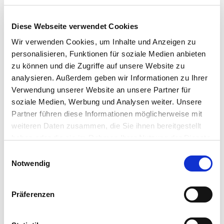
Tourismus GmbH Gemeinde Dornum
Diese Webseite verwendet Cookies
Organisation
Wir verwenden Cookies, um Inhalte und Anzeigen zu
Tourismus GmbH Gemeinde Dornum
personalisieren, Funktionen für soziale Medien anbieten
zu können und die Zugriffe auf unsere Website zu
Lizenz (Stammdaten)
analysieren. Außerdem geben wir Informationen zu Ihrer
Tourismus GmbH Gemeinde Dornum
Verwendung unserer Website an unsere Partner für
soziale Medien, Werbung und Analysen weiter. Unsere
Partner führen diese Informationen möglicherweise mit
weiteren Daten zusammen, die Sie ihnen bereitgestellt
haben oder die sie im Rahmen Ihrer Nutzung der Dienste
gesammelt haben. Sie geben Einwilligung zu unseren
E
Cookies, wenn Sie unsere Webseite weiterhin nutzen.
Notwendig
i
In der Nähe
Auf der Karte anschauen
n
w
Präferenzen
i
Veranstaltung
l