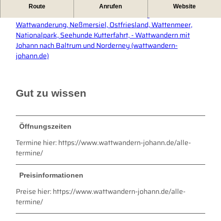
Mit Johann nach Baltrum oder Norderney wandern.
Route
Anrufen
Website
Wattwandern nach Baltrum und Norderney,
Wattwanderung, Neßmersiel, Ostfriesland, Wattenmeer,
Nationalpark, Seehunde Kutterfahrt, - Wattwandern mit
Johann nach Baltrum und Norderney (wattwandern-
johann.de)
Gut zu wissen
Öffnungszeiten
Termine hier: https://www.wattwandern-johann.de/alle-
termine/
Preisinformationen
Preise hier: https://www.wattwandern-johann.de/alle-
termine/