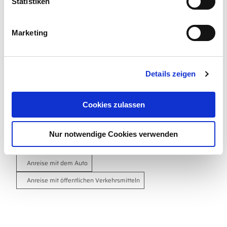
l
Statistiken
Sehenswertes
i
g
Marketing
u
n
Kontaktdaten
g
Details zeigen
s
Wattführer Johann Behrends
Strandstraße 1
a
26553
Dornum Dornumersiel
- Neßmersiel
u
Cookies zulassen
04944 913875
s
w
wattwandern@gmx.de
Nur notwendige Cookies verwenden
a
Website
h
l
Anreise mit dem Auto
Anreise mit öffentlichen Verkehrsmitteln