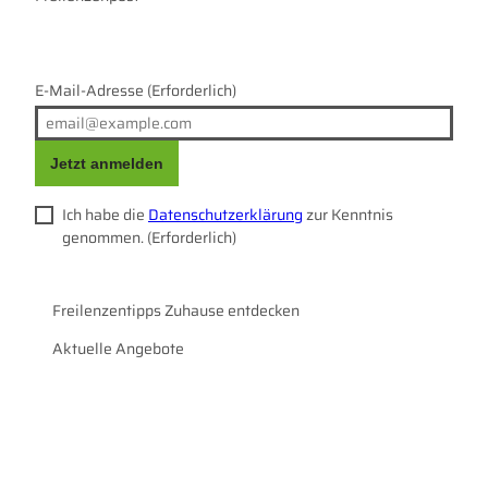
a
k
m
E-Mail-Adresse
(Erforderlich)
Jetzt anmelden
Ich habe die
Datenschutzerklärung
zur Kenntnis
genommen.
(Erforderlich)
Freilenzentipps Zuhause entdecken
Aktuelle Angebote