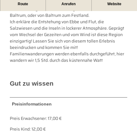
Erleben Sie die raue Schönheit des Weltnaturerbe während
Route
Anrufen
Website
einer einmaligen Wattwanderung vom Festland zur Insel
Baltrum, oder von Baltrum zum Festland.
Ich erkläre die Entstehung von Ebbe und Flut, die
Salzwiesen und die Inseln in lockerer Atmosphäre. Geprägt
vom Wechsel der Gezeiten und vom Wind ist diese Region
einzigartig! Lassen Sie sich von diesem tollen Erlebnis
beeindrucken und kommen Sie mit!
Familienwanderungen werden ebenfalls durchgeführt, hier
wandern wir 1,5 Std. durch das küstennahe Watt
Gut zu wissen
Preisinformationen
Preis Erwachsener: 17,00 €
Preis Kind: 12,00 €