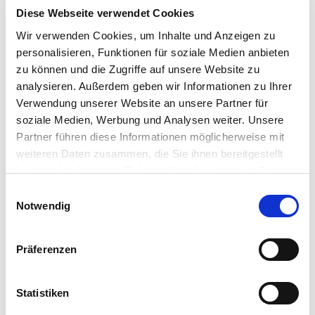
Autor:in
Diese Webseite verwendet Cookies
Tourismus GmbH Gemeinde Dornum
Wir verwenden Cookies, um Inhalte und Anzeigen zu
personalisieren, Funktionen für soziale Medien anbieten
Organisation
zu können und die Zugriffe auf unsere Website zu
analysieren. Außerdem geben wir Informationen zu Ihrer
Tourismus GmbH Gemeinde Dornum
Verwendung unserer Website an unsere Partner für
soziale Medien, Werbung und Analysen weiter. Unsere
Partner führen diese Informationen möglicherweise mit
weiteren Daten zusammen, die Sie ihnen bereitgestellt
In der Nähe
haben oder die sie im Rahmen Ihrer Nutzung der Dienste
Auf der Karte anschauen
gesammelt haben. Sie geben Einwilligung zu unseren
E
Cookies, wenn Sie unsere Webseite weiterhin nutzen.
Notwendig
i
Veranstaltung
n
w
Präferenzen
Sehenswertes
i
l
l
Statistiken
i