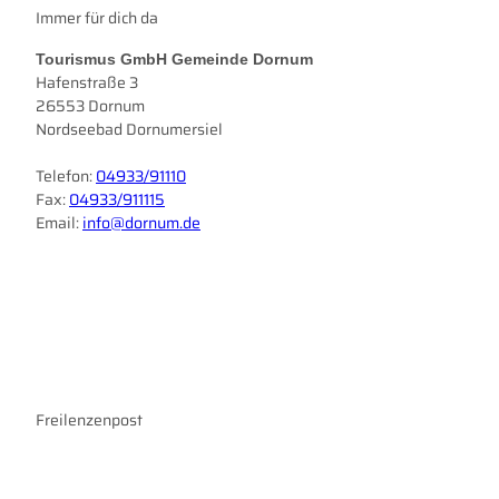
Immer für dich da
Tourismus GmbH Gemeinde Dornum
Hafenstraße 3
26553 Dornum
Nordseebad Dornumersiel
Telefon:
04933/91110
Fax:
04933/911115
Email:
info@dornum.de
I
F
n
a
s
c
t
e
a
b
g
o
r
Freilenzenpost
o
a
k
m