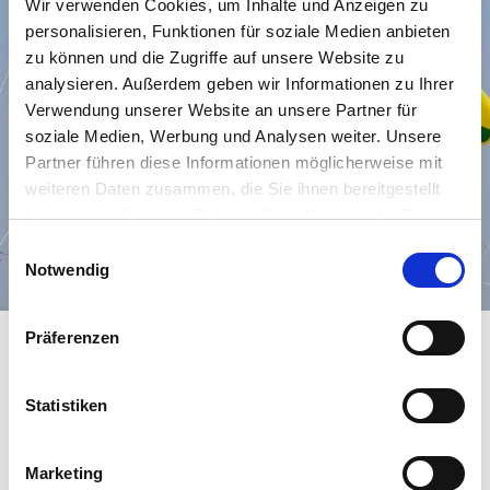
Wir verwenden Cookies, um Inhalte und Anzeigen zu
personalisieren, Funktionen für soziale Medien anbieten
zu können und die Zugriffe auf unsere Website zu
analysieren. Außerdem geben wir Informationen zu Ihrer
Verwendung unserer Website an unsere Partner für
soziale Medien, Werbung und Analysen weiter. Unsere
Partner führen diese Informationen möglicherweise mit
weiteren Daten zusammen, die Sie ihnen bereitgestellt
haben oder die sie im Rahmen Ihrer Nutzung der Dienste
gesammelt haben. Sie geben Einwilligung zu unseren
E
Cookies, wenn Sie unsere Webseite weiterhin nutzen.
Notwendig
i
n
w
Präferenzen
i
Häufig gestellte Fragen zum Drachenfest
l
l
Statistiken
i
g
Wann findet das Drachenfest in Dornumersiel statt?
Marketing
u