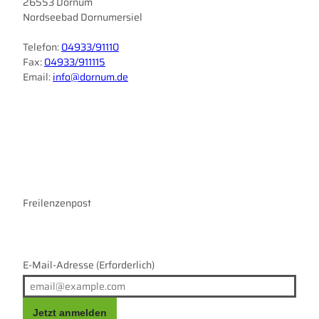
26553 Dornum
Nordseebad Dornumersiel
Telefon:
04933/91110
Fax:
04933/911115
Email:
info@dornum.de
I
F
n
a
s
c
t
e
a
b
g
o
r
Freilenzenpost
o
a
k
m
E-Mail-Adresse
(Erforderlich)
Jetzt anmelden