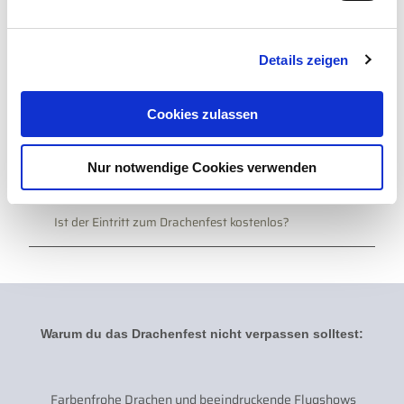
n
Wie kann ich mich als Drachensportler anmelden?
g
Details zeigen
s
Kann ich meinen eigenen Drachen steigen lassen?
a
u
Cookies zulassen
Sind Hunde erlaubt?
s
w
Nur notwendige Cookies verwenden
a
Wo kann ich parken?
h
l
Ist der Eintritt zum Drachenfest kostenlos?
Warum du das Drachenfest nicht verpassen solltest:
Farbenfrohe Drachen und beeindruckende Flugshows