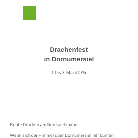
Z
her Beirat
u
m
Suche
Menü
I
n
h
a
l
Drachenfest
t
in Dornumersiel
1. bis 3. Mai 2026
Bunte Drachen am Nordseehimmel
Wenn sich der Himmel über Dornumersiel mit bunten