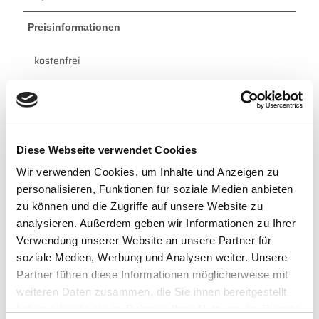
Preisinformationen
kostenfrei
mit Gästekarte kostenfrei
Autor:in
Diese Webseite verwendet Cookies
Tourismus GmbH Gemeinde Dornum
Wir verwenden Cookies, um Inhalte und Anzeigen zu
Organisation
personalisieren, Funktionen für soziale Medien anbieten
zu können und die Zugriffe auf unsere Website zu
Tourismus GmbH Gemeinde Dornum
analysieren. Außerdem geben wir Informationen zu Ihrer
Lizenz (Stammdaten)
Verwendung unserer Website an unsere Partner für
soziale Medien, Werbung und Analysen weiter. Unsere
Tourismus GmbH Gemeinde Dornum
Partner führen diese Informationen möglicherweise mit
weiteren Daten zusammen, die Sie ihnen bereitgestellt
haben oder die sie im Rahmen Ihrer Nutzung der Dienste