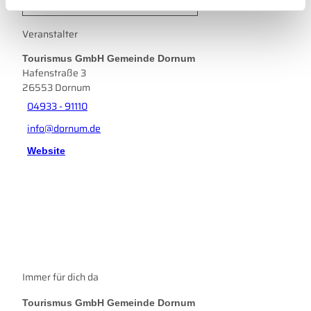
h
Anreise mit öffentlichen Verkehrsmitteln
l
Veranstalter
Tourismus GmbH Gemeinde Dornum
Hafenstraße 3
26553
Dornum
04933 - 91110
info@dornum.de
Website
Immer für dich da
Tourismus GmbH Gemeinde Dornum