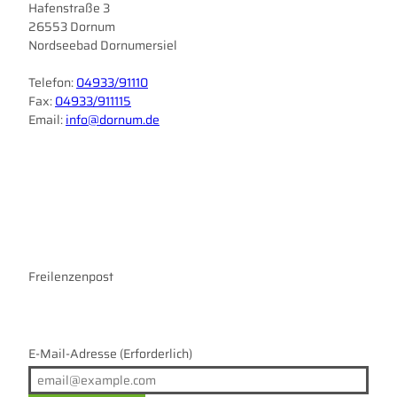
Hafenstraße 3
26553 Dornum
Nordseebad Dornumersiel
Telefon:
04933/91110
Fax:
04933/911115
Email:
info@dornum.de
I
F
n
a
s
c
t
e
a
b
g
o
r
Freilenzenpost
o
a
k
m
E-Mail-Adresse
(Erforderlich)