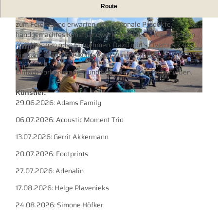
So geht Feierabend in Dornum: Bummeln, schnacken,
Route
stöbern – und das alles unter freiem Himmel. Beim Markt
zum Feierabend erwarten dich regionale Produkte,
handgemachtes Kunsthandwerk und leckere Kleinigkeiten
zum Naschen oder Mitnehmen. Dazu gibt’s Livemusik und
die ganz besondere Kulisse am Wasserschloss.
Einfach vorbeikommen und den Sommerabend genießen.
© 1top.IT |
CC-BY
Künstler:
© Tourismus GmbH Gemeinde Dornum |
CC-BY
29.06.2026: Adams Family
06.07.2026: Acoustic Moment Trio
13.07.2026: Gerrit Akkermann
20.07.2026: Footprints
27.07.2026: Adenalin
17.08.2026: Helge Plavenieks
24.08.2026: Simone Höfker