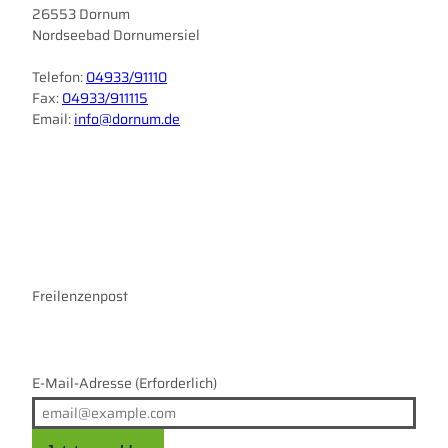
26553 Dornum
Nordseebad Dornumersiel
Telefon:
04933/91110
Fax:
04933/911115
Email:
info@dornum.de
I
F
n
a
s
c
t
e
a
b
g
o
r
Freilenzenpost
o
a
k
m
E-Mail-Adresse
(Erforderlich)