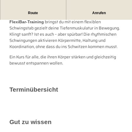
Route
Anrufen
Klein, unscheinbar – aber ganz schön effektiv: Beim
bringst du mit einem flexiblen
FlexiBar-Training
Schwingstab gezielt deine Tiefenmuskulatur in Bewegung.
Klingt sanft? Ist es auch – aber spürbar! Die rhythmischen
Schwingungen aktivieren Körpermitte, Haltung und
Koordination, ohne dass du ins Schwitzen kommen musst.
Ein Kurs für alle, die ihren Körper stärken und gleichzeitig
bewusst entspannen wollen.
Terminübersicht
Gut zu wissen