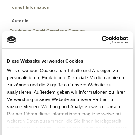
Tourist-Information
Autor:in
Tourismus GmbH Gemeinde Dornum
Organisation
Tourismus GmbH Gemeinde Dornum
Diese Webseite verwendet Cookies
Lizenz (Stammdaten)
Wir verwenden Cookies, um Inhalte und Anzeigen zu
personalisieren, Funktionen für soziale Medien anbieten
Tourismus GmbH Gemeinde Dornum
zu können und die Zugriffe auf unsere Website zu
analysieren. Außerdem geben wir Informationen zu Ihrer
Verwendung unserer Website an unsere Partner für
soziale Medien, Werbung und Analysen weiter. Unsere
Partner führen diese Informationen möglicherweise mit
weiteren Daten zusammen, die Sie ihnen bereitgestellt
In der Nähe
Auf der Karte anschauen
haben oder die sie im Rahmen Ihrer Nutzung der Dienste