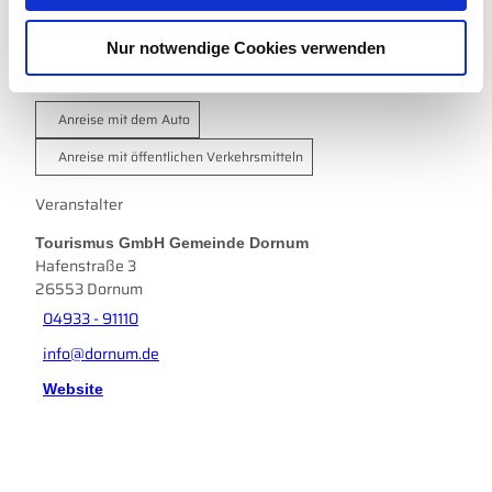
w
Siel- und Schöpfwerkanlage
Nur notwendige Cookies verwenden
a
Hafenstraße 12
h
26553
Dornum Dornumersiel
l
Anreise mit dem Auto
Anreise mit öffentlichen Verkehrsmitteln
Veranstalter
Tourismus GmbH Gemeinde Dornum
Hafenstraße 3
26553
Dornum
04933 - 91110
info@dornum.de
Website