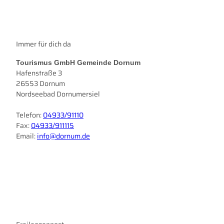
Immer für dich da
Tourismus GmbH Gemeinde Dornum
Hafenstraße 3
26553 Dornum
Nordseebad Dornumersiel
Telefon:
04933/91110
Fax:
04933/911115
Email:
info@dornum.de
I
F
n
a
s
c
t
e
a
b
g
o