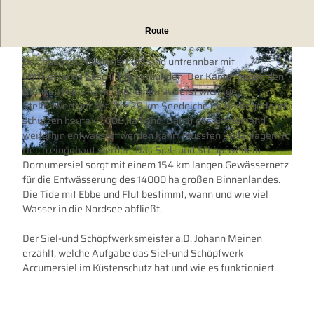
Route
Well nich will dieken, de mutt wieken
Deichbau und Küstenschutz sind untrennbar mit
Ostfrieslands Geschichte verbunden. Der Kampf gegen den
Blanken Hans hat immer einen äußerst wichtigen
Stellenwert gehabt. Die 29 km Seedeiche im Harlingerland
schützen heute 40000 ha Land. Damit das Binnenland
© Tourismus GmbH Gemeinde Dornum |
CC-BY
weiterhin entwässert werden kann, mussten Sielanlagen im
Deich eingebaut werden. Das Siel- und Schöpfwerk in
Dornumersiel sorgt mit einem 154 km langen Gewässernetz
© Tourismus GmbH Gemeinde Dornum |
CC-BY
für die Entwässerung des 14000 ha großen Binnenlandes.
Die Tide mit Ebbe und Flut bestimmt, wann und wie viel
Wasser in die Nordsee abfließt.
Der Siel-und Schöpfwerksmeister a.D. Johann Meinen
erzählt, welche Aufgabe das Siel-und Schöpfwerk
Accumersiel im Küstenschutz hat und wie es funktioniert.