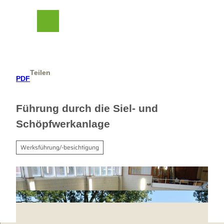
Z
her Beirat
u
m
Suche
Menü
I
n
h
a
Teilen
l
PDF
t
Führung durch die Siel- und
Schöpfwerkanlage
Werksführung/-besichtigung