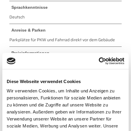
Sprachkenntnisse
Deutsch
Anreise & Parken
Parkplätze für PKW und Fahrrad direkt vor dem Gebäude
Preisinformationen
kostenpflichtig
5,00 € pro Erwachsener / Kinder ab 10 Jahren 2,00 €
Diese Webseite verwendet Cookies
Ansprechpartner:in
Wir verwenden Cookies, um Inhalte und Anzeigen zu
Tourismus GmbH Gemeinde Dornum
personalisieren, Funktionen für soziale Medien anbieten
zu können und die Zugriffe auf unsere Website zu
Autor:in
analysieren. Außerdem geben wir Informationen zu Ihrer
Tourismus GmbH Gemeinde Dornum
Verwendung unserer Website an unsere Partner für
soziale Medien, Werbung und Analysen weiter. Unsere