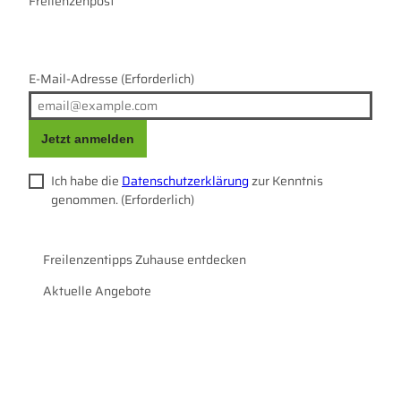
r
Freilenzenpost
o
a
k
m
E-Mail-Adresse
(Erforderlich)
Jetzt anmelden
Ich habe die
Datenschutzerklärung
zur Kenntnis
genommen.
(Erforderlich)
Freilenzentipps Zuhause entdecken
Aktuelle Angebote