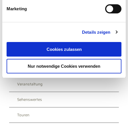
g
Lizenz (Stammdaten)
Marketing
u
Tourismus GmbH Gemeinde Dornum
n
g
Details zeigen
s
a
u
Cookies zulassen
s
w
In der Nähe
Auf der Karte anschauen
Nur notwendige Cookies verwenden
a
h
l
Veranstaltung
Sehenswertes
Touren