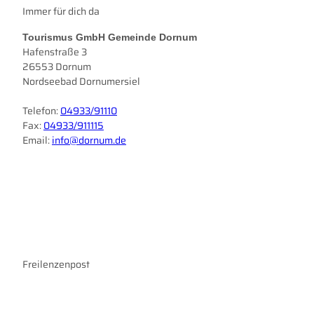
Immer für dich da
Tourismus GmbH Gemeinde Dornum
Hafenstraße 3
26553 Dornum
Nordseebad Dornumersiel
Telefon:
04933/91110
Fax:
04933/911115
Email:
info@dornum.de
I
F
n
a
s
c
t
e
a
b
g
o
r
Freilenzenpost
o
a
k
m