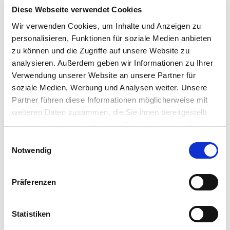
Wickelraum
Diese Webseite verwendet Cookies
Wir verwenden Cookies, um Inhalte und Anzeigen zu
Barrierefreies WC
personalisieren, Funktionen für soziale Medien anbieten
zu können und die Zugriffe auf unsere Website zu
Barrierefreier Zugang
analysieren. Außerdem geben wir Informationen zu Ihrer
Verwendung unserer Website an unsere Partner für
Zahlungsmöglichkeiten
soziale Medien, Werbung und Analysen weiter. Unsere
Barzahlung vor Ort, Mastercard, Rechnung, Visa
Partner führen diese Informationen möglicherweise mit
weiteren Daten zusammen, die Sie ihnen bereitgestellt
Ansprechpartner:in
haben oder die sie im Rahmen Ihrer Nutzung der Dienste
gesammelt haben. Sie geben Einwilligung zu unseren
Tourismus GmbH Gemeinde Dornum
E
Cookies, wenn Sie unsere Webseite weiterhin nutzen.
Notwendig
i
Autor:in
n
w
Tourismus GmbH Gemeinde Dornum
Präferenzen
i
Organisation
l
l
Statistiken
Tourismus GmbH Gemeinde Dornum
i