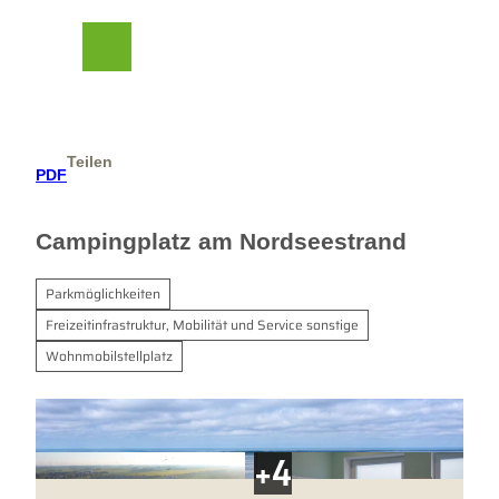
Z
her Beirat
u
m
Suche
Menü
I
n
h
a
Teilen
l
PDF
t
Campingplatz am Nordseestrand
Parkmöglichkeiten
Freizeitinfrastruktur, Mobilität und Service sonstige
Wohnmobilstellplatz