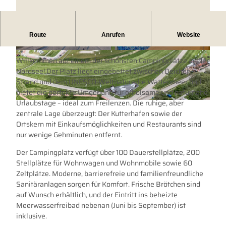
Campingplatz am Nordseestrand in Dornumersiel.
Route
Anrufen
Website
Campen zwischen Deich, Strand & Wattenmeer.
© 1top.it |
CC-BY
© Martin Stöver
Willkommen auf einem der schönsten Campingplätze an der
Nordsee! Der Platz liegt eingebettet zwischen Deichen,
Strand und dem UNESCO-Weltnaturerbe Wattenmeer und
bietet die perfekte Umgebung für erholsame und naturnahe
Urlaubstage – ideal zum Freilenzen. Die ruhige, aber
© Lars Wehrmann
zentrale Lage überzeugt: Der Kutterhafen sowie der
Ortskern mit Einkaufsmöglichkeiten und Restaurants sind
nur wenige Gehminuten entfernt.
Der Campingplatz verfügt über 100 Dauerstellplätze, 200
Stellplätze für Wohnwagen und Wohnmobile sowie 60
Zeltplätze. Moderne, barrierefreie und familienfreundliche
Sanitäranlagen sorgen für Komfort. Frische Brötchen sind
auf Wunsch erhältlich, und der Eintritt ins beheizte
Meerwasserfreibad nebenan (Juni bis September) ist
inklusive.