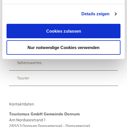
n
g
Details zeigen
s
a
In der Nähe
Auf der Karte anschauen
u
Cookies zulassen
s
w
Veranstaltung
Nur notwendige Cookies verwenden
a
h
l
Sehenswertes
Touren
Kontaktdaten
Tourismus GmbH Gemeinde Dornum
Am Nordseestrand 1
26553
Dornum Dornumersiel
- Dornumersiel