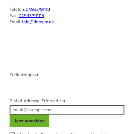
Telefon:
04933/91110
Fax:
04933/911115
Email:
info@dornum.de
I
F
n
a
s
c
t
e
a
b
g
o
r
Freilenzenpost
o
a
k
m
E-Mail-Adresse
(Erforderlich)
Jetzt anmelden