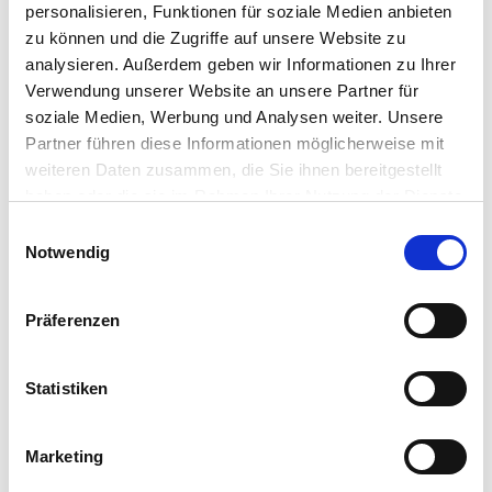
Anreise & Parken
personalisieren, Funktionen für soziale Medien anbieten
zu können und die Zugriffe auf unsere Website zu
Der Strand in Dornumersiel ist sowohl über die Hafenstraße
analysieren. Außerdem geben wir Informationen zu Ihrer
als auch über die Schöpfwerkstraße zu erreichen.
Verwendung unserer Website an unsere Partner für
soziale Medien, Werbung und Analysen weiter. Unsere
Ansprechpartner:in
Partner führen diese Informationen möglicherweise mit
Tourismus GmbH Gemeinde Dornum
weiteren Daten zusammen, die Sie ihnen bereitgestellt
haben oder die sie im Rahmen Ihrer Nutzung der Dienste
Autor:in
gesammelt haben. Sie geben Einwilligung zu unseren
E
Tourismus GmbH Gemeinde Dornum
Cookies, wenn Sie unsere Webseite weiterhin nutzen.
Notwendig
i
n
Organisation
w
Präferenzen
Tourismus GmbH Gemeinde Dornum
i
l
Lizenz (Stammdaten)
l
Statistiken
Tourismus GmbH Gemeinde Dornum
i
g
Marketing
u