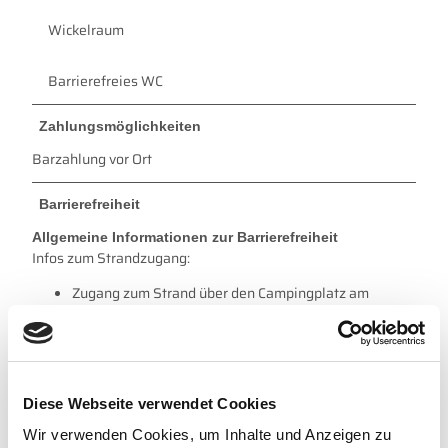
Wickelraum
Barrierefreies WC
Zahlungsmöglichkeiten
Barzahlung vor Ort
Barrierefreiheit
Allgemeine Informationen zur Barrierefreiheit
Infos zum Strandzugang:
Zugang zum Strand über den Campingplatz am
Nordseestrand
Befestigter Weg zum und entlang des Wassers
Keine Einstiegshilfe vorhanden
WC für Menschen mit Behinderung
Barrierefreie Umkleidekabinen
Diese Webseite verwendet Cookies
Wir verwenden Cookies, um Inhalte und Anzeigen zu