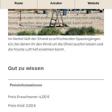
Strand Dornumersiel
Route
Anrufen
Website
Der Strand von Dornumersiel bietet das ganze Jahr über
unvergessliche Erlebnisse. Im Sommer könnt ihr euch im
© Lars Wehrmann
© 1top.it |
CC-BY
Strandkorb oder mit einem Strandtuch entspannen und die
Sonne genießen. Wer gerne aktiv bleibt, kann sich im
Kitesurfen probieren oder an einer Watterkundung
teilnehmen.
Im Herbst lädt der Strand zu erfrischenden Spaziergängen
© Tourismus GmbH Gemeinde Dornum |
CC-BY
ein, bei denen ihr den Wind um die Ohren pusten lassen und
die frische Luft tief einatmen könnt.
Gut zu wissen
Preisinformationen
Preis Erwachsener: 4,00 €
Preis Kind: 3,00 €